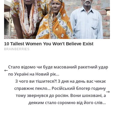
Стало відомо чи буде масований ракетний удар
по Україні на Новий рік…
З чого ви тішитеся?! З дня на день вас чекає
справжнє пекло… Російський блогер годину
тому звернувся до росіян. Вони шоковані, а
деяким стало соромно від його слів…