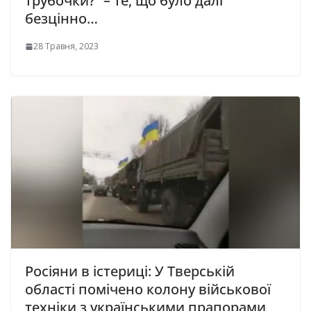
трубочки?” – те, що було далі
безцінно…
28 Травня, 2023
Росіяни в істериці: У Тверській
області помічено колону військової
техніки з українськими прапорами