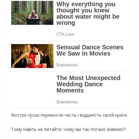
Вкотре гроші перемогли честь і відданість своїй країні.
Тому навіть не питайте: чому ми так погано живемо?