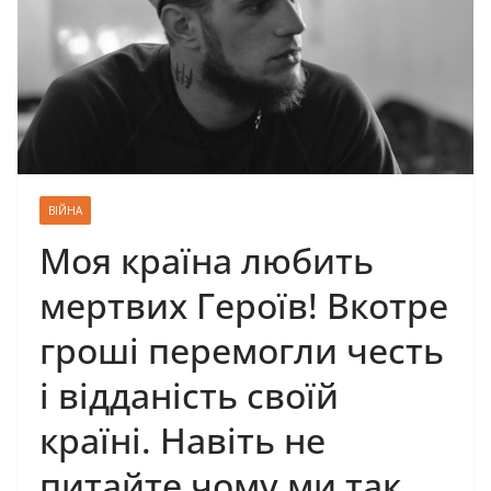
ВІЙНА
Моя країна любить
мepтвиx Героїв! Вкотре
гроші перемогли честь
і відданість своїй
країні. Навіть не
питайте чому ми так