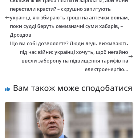
Скільки ж їм треба платити зарплати, аби вони
перестали красти? – скрушно запитують
українці, які збирають гроші на аптечки воїнам,
поки судді беруть семизначні суми хабарів, –
Дроздов
Що ви собі дозволяєте? Люди ледь виживають
під час війни: українці хочуть, щоб негайно
ввели заборону на підвищення тарифів на
електроенергію…
Вам також може сподобатися