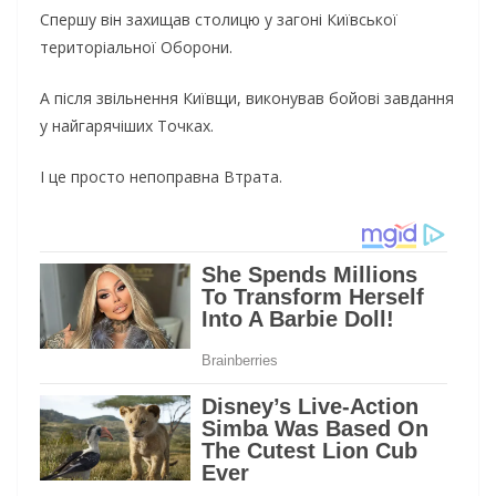
Спершу він захищав столицю у загоні Київської
територіальної Оборони.
А після звільнення Київщи, виконував бойові завдання
у найгарячіших Точках.
І це просто непоправна Втрата.