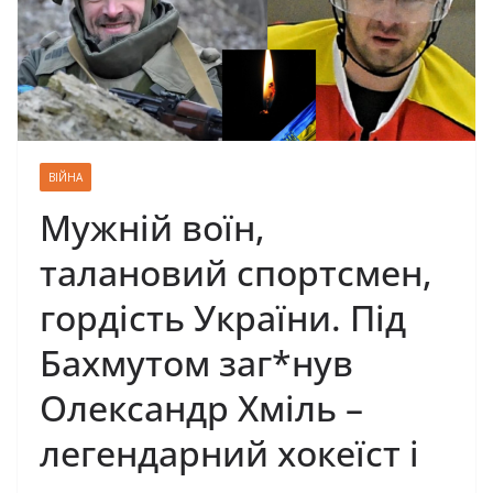
ВІЙНА
Мужній воїн,
талановий спортсмен,
гордість України. Під
Бахмутом заг*нув
Олександр Хміль –
легендарний хокеїст і