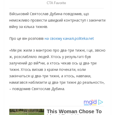
Військовий Святослав Дубина повідомив, що
неможливо провести швидкий контрнаступ і закінчити
війну за кілька тижнів.
Про це він розповів
на своєму каналі
.
politeka.net
«Ми рік жили з мантрою про два-три тижні, і це, звісно
ж, розслабляло людей. Хтось у результаті був
залучений до вій*ни, а хтось чекав ось ці два-три
тижні. Хтось виїхав з країни почекати, коли
закінчаться ці два-три тижні, а хтось, навпаки,
намагався наблизити ці два-три тижні до реальності»,
– повідомив Святослав Дубина.