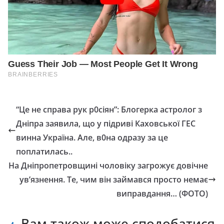
“Це не справа рук р0сіян”: Блогерка астролог з
Дніпра заявила, що у підриві Каховської ГЕС
винна Україна. Але, в0на одразу за це
поплатилась..
На Дніпропетровщині чоловіку загрожує довічне
ув’язнення. Те, чим він займався просто немає
виправдання… (ФОТО)
Вам також може сподобатися