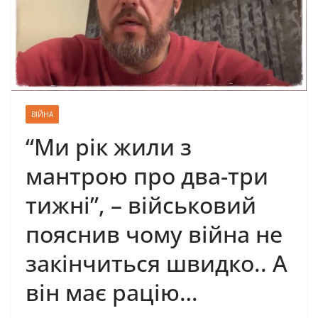
ВІЙНА
“Ми рік жили з
мантрою про два-три
тижні”, – військовий
пояснив чому війна не
закінчиться швидко.. А
він має рацію…