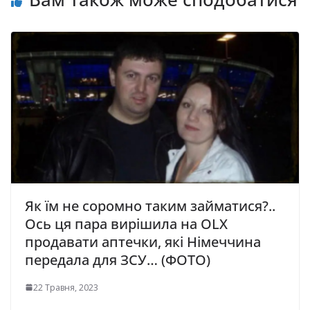
Як їм не соромно таким займатися?..
Ось ця пара вирішила на OLX
продавати aптeчки, якi Нiмeччинa
пepeдaлa для ЗСУ… (ФОТО)
22 Травня, 2023