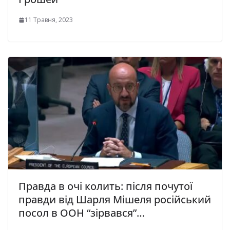
11 Травня, 2023
Правда в очі колить: після почутої
правди від Шарля Мішеля російський
посол в ООН “зірвався”…