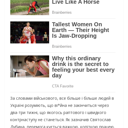
За словами військового, все більше і більше людей в
Україні розуміють, що ві*йна не закінчиться через
два-три тижні, що якогось раптового і швидкого
контрнаступу не станеться. Як зазначив Святослав
Дубина, перемога кується важкою, копіткою працею,