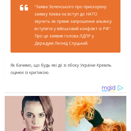
“Заява Зеленського про прискорену
заявку Києва на вступ до НАТО
звучить як пряме запрошення альянсу
вступити у військовий конфлікт із РФ”.
Про це заявив голова ЛДПР у
Держдумі Леонід Слуцький.
Як бачимо, що будь які дії зі збоку України Кремль
оцінює із критикою.