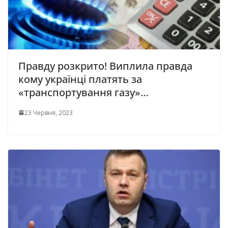
Правду розкрито! Виплила правда
кому українці платять за
«тpaнcпopтyвaння гaзy»…
23 Червня, 2023