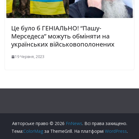
Це було б ГЕНІАЛЬНО! “Пашу-
Мерседеса” можуть обміняти на
українських військовополонених
19 Червня, 2023
Авторське право © 2026
FnNews
. Всі права захищено.
Тема:
ColorMag
за ThemeGrill. На платформі
WordPress
.