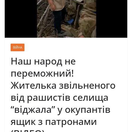
ВІЙНА
Наш народ не
переможний!
Жителька звільненого
від рашистів селища
“віджала” у окупантів
ящик з патронами