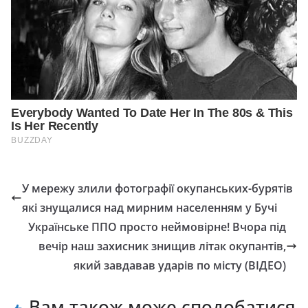
У мережу злили фотографії окупанських-бурятів
які знущалися над мирним населенням у Бучі
Українське ППО просто неймовірне! Вчора під
вечір наш захисник знищив літак окупантів,
який завдавав ударів по місту (ВІДЕО)
Вам також може сподобатися