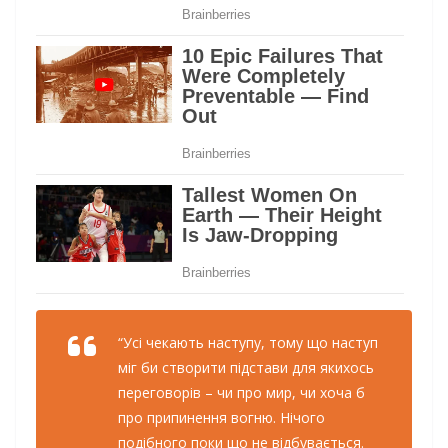
“Усі чекають наступу, тому що наступ
міг би створити підстави для якихось
переговорів – чи про мир, чи хоча б
про припинення вогню. Нічого
подібного поки що не відбувається.