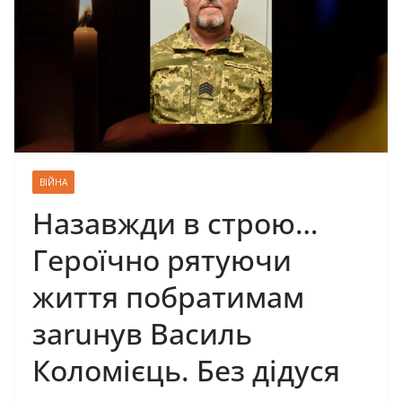
ВІЙНА
Назавжди в строю…
Героїчно рятуючи
життя побратимам
заruнув Василь
Коломієць. Без дідуся