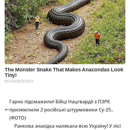
Гарно підсмажили! Бійці Нацгвардії з ПЗРК
приземлили 2 російські штурмовики Су-25..
(ФОТО)
Ранкова знахідка налякала всю Україну! У лісі