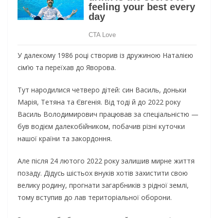
У далекому 1986 році створив із дружиною Наталією
сім’ю та переїхав до Яворова.
Тут народилися четверо дітей: син Василь, доньки
Марія, Тетяна та Євгенія. Від тоді й до 2022 року
Василь Володимирович працював за спеціальністю —
був водієм далекобійником, побачив різні куточки
нашої країни та закордоння.
Але після 24 лютого 2022 року залишив мирне життя
позаду. Дідусь шістьох внуків хотів захистити свою
велику родину, прогнати загарбників з рідної землі,
тому вступив до лав територіальної оборони.