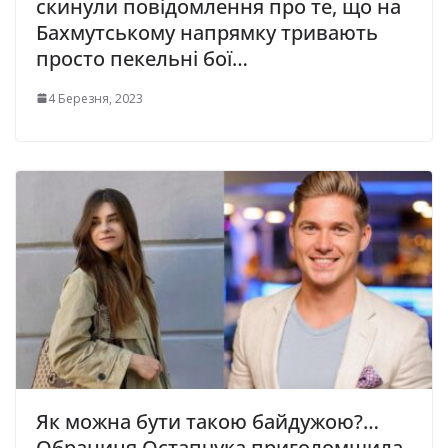
скинули повідомлення про те, що нa
Бaxмутськoму нaпpямку тpивaють
просто пекельні бої…
4 Березня, 2023
Як можна бути такою байдужою?…
Обраниця Остапчука приголомшила