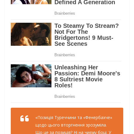
«Позиція Туреччини та «Фенербахче»
щодо цього вторгнення зрозуміла.
Що це за позиція? Ні на чиєму боці. У