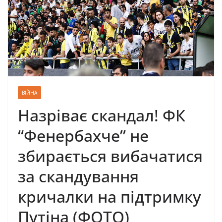
ВІЙНА
Назріває скандал! ФК
“Фенербахче” не
збирається вибачатися
за скандування
кричалки на підтримку
Путіна (ФОТО)