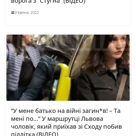
ворога з “Стугна” (ВІДЕО)
9 Квітня, 2022
“У мене батько на війні загин*в! – Та
мені по…” У маршрутці Львова
чоловік, який приїхав зі Сходу побив
підлітка (ВІДЕО)