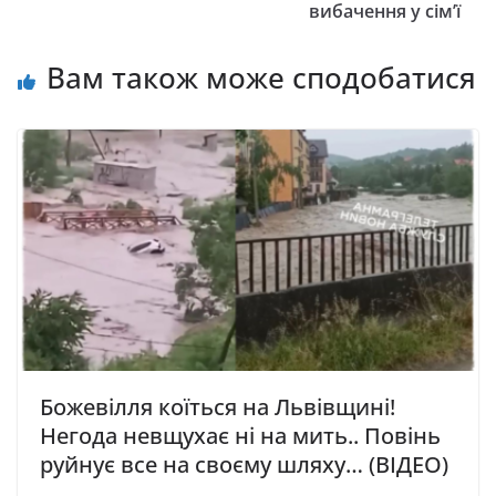
вибачення у cім’ї
Вам також може сподобатися
Божевілля коїться на Львівщині!
Негода невщухає ні на мить.. Повінь
руйнує все на своєму шляху… (ВІДЕО)