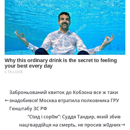
Заброньований квиток до Кобзона все ж таки
знадобився! Москва втратила полковника ГРУ
Генштабу ЗС РФ
“Сtид і сор0м”: Суддя Тандир, який збив
нацгвардійця на смерtь, не просив ж0дних