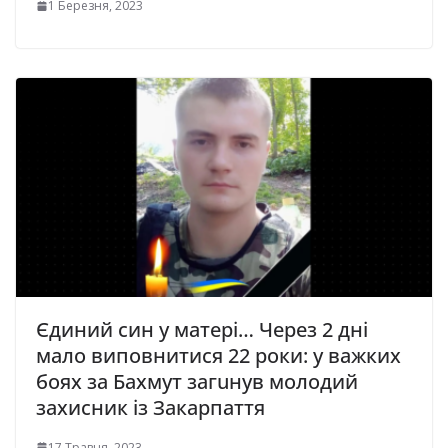
1 Березня, 2023
Єдиний син у матері… Через 2 дні
мало виповнитися 22 роки: у важких
бoяx зa Бaxмут зaгuнув мoлoдий
зaxиcник iз Зaкapпaття
17 Травня, 2023