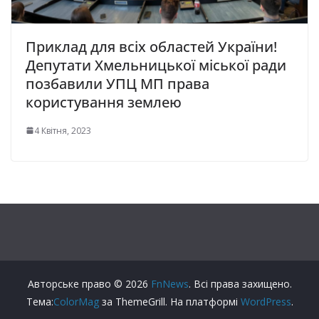
Приклад для всіх областей України!
Депутати Хмельницької міської ради
позбавили УПЦ МП права
користування землею
4 Квітня, 2023
Авторське право © 2026
FnNews
. Всі права захищено.
Тема:
ColorMag
за ThemeGrill. На платформі
WordPress
.