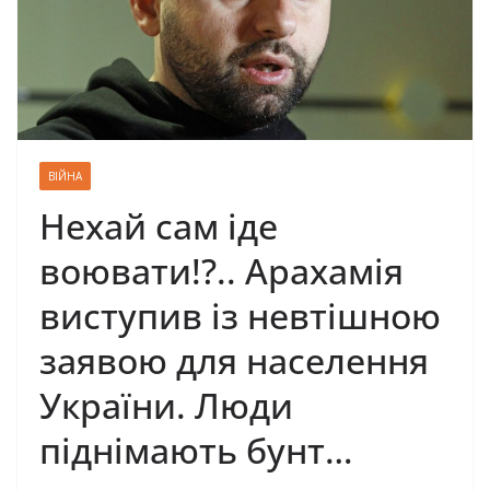
ВІЙНА
Нехай сам іде
воювати!?.. Арахамія
виступив із невтішною
заявою для населення
України. Люди
піднімають бунт…