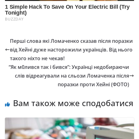
Перші слова які Ломаченко сказав після поразки
від Хейні дуже насторожили українців. Від нього
такого ніхто не чекав!
“Як м0лився так і бився”: Українці недобираючи
слів відреагували на сльози Ломаченка після
поразки проти Хейні (ФОТО)
Вам також може сподобатися