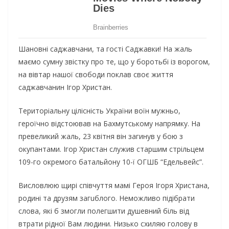
Шановні саджавчани, та гості Саджавки! На жаль
маємо сумну звістку про те, що у боротьбі із ворогом,
на вівтар нашої свободи поклав своє життя
саджавчанин Ігор Христан.
Територіальну цілісність України воїн мужньо,
героїчно відстоював на Бахмутському напрямку. На
превеликий жаль, 23 квітня він загинув у бою з
окупантами. Ігор Христан служив старшим стрільцем
109-го окремого батальйону 10-ї ОГШБ “Едельвейс”.
Висловлюю щирі співчуття мамі Героя Ігоря Христана,
родині та друзям загuблого. Неможливо підібрати
слова, які б змогли полегшити душевний біль від
втрати рідної Вам людини. Низько схиляю голову в