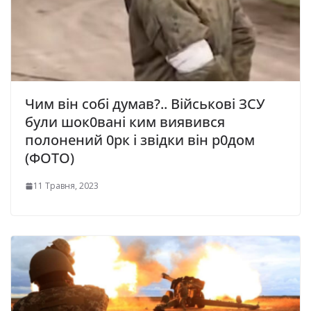
Чим він собі думав?.. Військові ЗСУ
були шок0вані ким виявився
полонений 0рк і звідки він р0дом
(ФОТО)
11 Травня, 2023