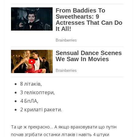
8 літаків,
3 гелікоптери,
4 БпЛА,
2 крилаті ракети.
Та це ж прекрасно… А якщо враховувати що путін
почав згрібати останки літаків і навіть 4 штуки