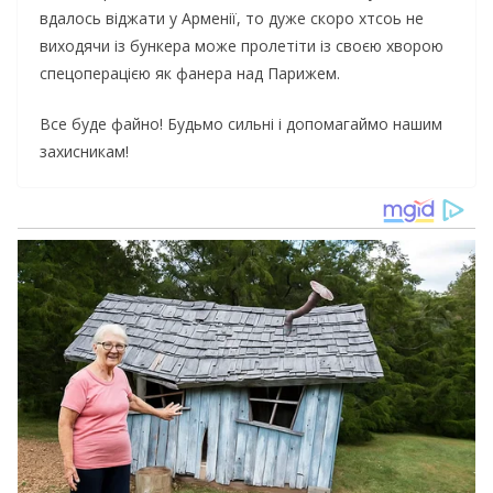
вдалось віджати у Арменії, то дуже скоро хтсоь не
виходячи із бункера може пролетіти із своєю хворою
спецоперацією як фанера над Парижем.
Все буде файно! Будьмо сильні і допомагаймо нашим
захисникам!