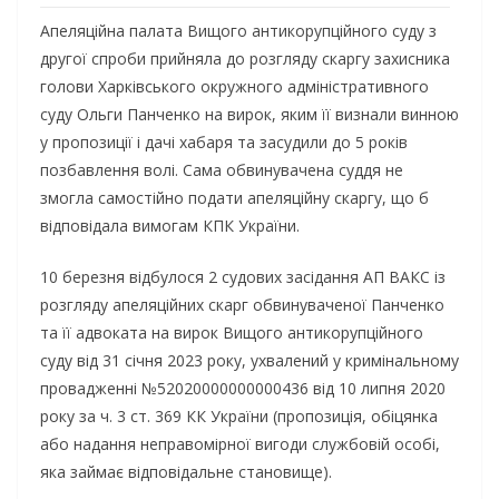
Апеляційна палата Вищого антикорупційного суду з
другої спроби прийняла до розгляду скаргу захисника
голови Харківського окружного адміністративного
суду Ольги Панченко на вирок, яким її визнали винною
у пропозиції і дачі хабаря та засудили до 5 років
позбавлення волі. Сама обвинувачена суддя не
змогла самостійно подати апеляційну скаргу, що б
відповідала вимогам КПК України.
10 березня відбулося 2 судових засідання АП ВАКС із
розгляду апеляційних скарг обвинуваченої Панченко
та її адвоката на вирок Вищого антикорупційного
суду від 31 січня 2023 року, ухвалений у кримінальному
провадженні №52020000000000436 від 10 липня 2020
року за ч. 3 ст. 369 КК України (пропозиція, обіцянка
або надання неправомірної вигоди службовій особі,
яка займає відповідальне становище).