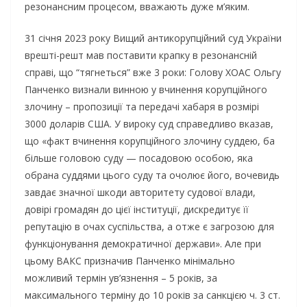
резонансним процесом, вважають дуже м’яким.
31 січня 2023 року Вищий антикорупційний суд України
врешті-решт мав поставити крапку в резонансній
справі, що “тягнеться” вже 3 роки: Голову ХОАС Ольгу
Панченко визнали винною у вчинення корупційного
злочину – пропозиції та передачі хабаря в розмірі
3000 доларів США. У вироку суд справедливо вказав,
що «факт вчинення корупційного злочину суддею, ба
більше головою суду — посадовою особою, яка
обрана суддями цього суду та очолює його, вочевидь
завдає значної шкоди авторитету судової влади,
довірі громадян до цієї інституції, дискредитує її
репутацію в очах суспільства, а отже є загрозою для
функціонування демократичної держави». Але при
цьому ВАКС призначив Панченко мінімально
можливий термін ув’язнення – 5 років, за
максимального терміну до 10 років за санкцією ч. 3 ст.