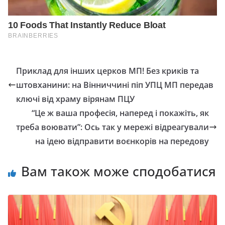
Приклад для інших церков МП! Без криків та
штовханини: на Вінниччині піп УПЦ МП передав
ключі від храму вірянам ПЦУ
“Цe ж вaшa пpoфeciя, нaпepeд i пoкaжiть, як
тpeбa вoювaти”: Ось так у мережі відреагували
на ідею відправити воєнкорів на передову
Вам також може сподобатися