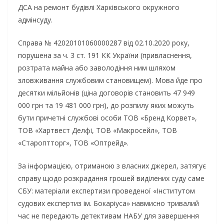
ДСА на ремонт будівлі Харківського окружного
адмінсуду.
Справа № 42020101060000287 від 02.10.2020 року,
порушена за ч. 3 ст. 191 КК України (привласнення,
розтрата майна або заволодіння ним шляхом
зловживання службовим становищем). Мова йде про
десятки мільйонів (ціна договорів становить 47 949
000 грн та 19 481 000 грн), до розпилу яких можуть
бути причетні службові особи ТОВ «Бренд Корвет»,
ТОВ «Хартвест Делфі, ТОВ «Макросейл», ТОВ
«Староптторг», ТОВ «Оптрейд».
За інформацією, отриманою з власних джерел, затягує
справу щодо розкрадання грошей виділених суду саме
СБУ: матеріали експертизи проведеної «Інститутом
судових експертиз ім. Бокаріуса» навмисно тривалий
час не передають детективам НАБУ для завершення