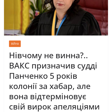
ВІЙНА
Нівчому не винна?..
ВАКС призначив судді
Панченко 5 років
колонії за хабар, але
вона відтерміновує
свій вирок апеляціями