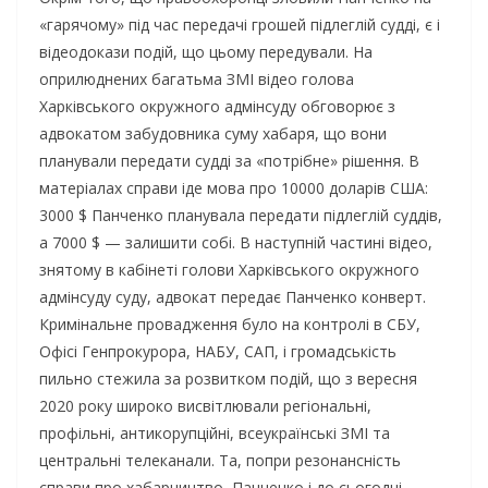
«гарячому» під час передачі грошей підлеглій судді, є і
відеодокази подій, що цьому передували. На
оприлюднених багатьма ЗМІ відео голова
Харківського окружного адмінсуду обговорює з
адвокатом забудовника суму хабаря, що вони
планували передати судді за «потрібне» рішення. В
матеріалах справи іде мова про 10000 доларів США:
3000 $ Панченко планувала передати підлеглій суддів,
а 7000 $ — залишити собі. В наступній частині відео,
знятому в кабінеті голови Харківського окружного
адмінсуду суду, адвокат передає Панченко конверт.
Кримінальне провадження було на контролі в СБУ,
Офісі Генпрокурора, НАБУ, САП, і громадськість
пильно стежила за розвитком подій, що з вересня
2020 року широко висвітлювали регіональні,
профільні, антикорупційні, всеукраїнські ЗМІ та
центральні телеканали. Та, попри резонансність
справи про хабарництво, Панченко і до сьогодні