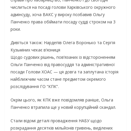
числиться на посаді голови Харківського окружного
адмінсуду, хоча ВАКС у вироку позбавив Ольгу
Панченко права обіймати посаду судді строком на 3
роки.
Дивіться також: Нардепів Олега Воронько та Сергія
Кузьміних чекає в’язниця
Щодо судових рішень, пов’язаних із відстороненням
Ольги Панченко від правосуддя та адміністративної
посади Голови ХОАС — ця довга та заплутана історія
найближчим часом стане предметом окремого
розслідування ГО “КПК”.
Окрім цього, як КПК вже повідомляв раніше, Ольга
Панченко втрапила ще у новий корупційний скандал.
Стали відомі деталі провадження НАБУ щодо
розкрадання десятків мільйонів гривень, виділених