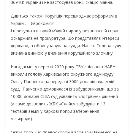
369 КК України і не застосував конфіскацію майна.
Дивіться також: Корупція перешкоджає реформам в
Україні, – Єврокомісія
І в результаті такий м’який вирок у резонансній справі
оскаржила не прокуратура, що представляє інтереси
держави, а обвинувачувана суддя. Навіть Голова суду
визнана винною у вчинення корупційного злочину!
Нагадаємо, у вересні 2020 року СБУ спільно з НАБУ
викрили голову Харківського окружного адмінсуду
Ольгу Панченко на передачі 3000 доларів підлеглій
судді. Панченко домовилася із забудовниками, що за
10000 доларів США суд ухвалить «потрібне» рішення
(а саме дозволить ЖБК «Слайс» забудувати 13
гектарів землі у Харкові попри заперечення
міськради).
Окрім того, що правоохоронці зловили Панченко на