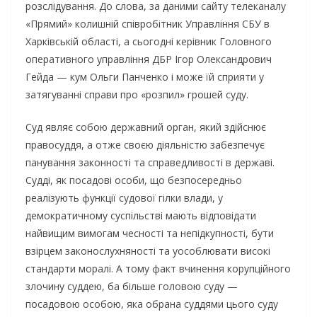
розслідування. До слова, за даними сайту телеканалу
«Прямий» колишній співробітник Управління СБУ в
Харківській області, а сьогодні керівник Головного
оперативного управління ДБР Ігор Олександрович
Гейда — кум Ольги Панченко і може їй сприяти у
затягуванні справи про «розпил» грошей суду.
Суд являє собою державний орган, який здійснює
правосуддя, а отже своєю діяльністю забезпечує
панування законності та справедливості в державі.
Судді, як посадові особи, що безпосередньо
реалізують функції судової гілки влади, у
демократичному суспільстві мають відповідати
найвищим вимогам чесності та непідкупності, бути
взірцем законослухняності та уособлювати високі
стандарти моралі. А тому факт вчинення корупційного
злочину суддею, ба більше головою суду —
посадовою особою, яка обрана суддями цього суду