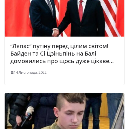
“Ляпас” пyтінy перед цілим світом!
Байден та Сі Цзіньпінь на Балі
домовились про щось дуже цікаве…
14 Листопада, 2022