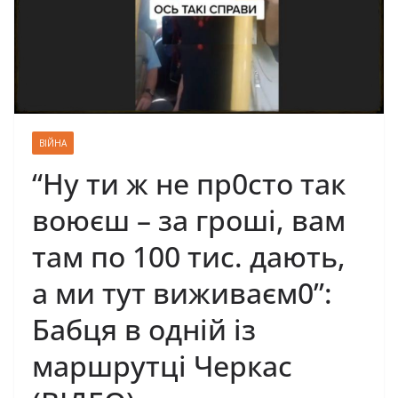
ВІЙНА
“Ну ти ж не пр0сто так
воюєш – за гроші, вaм
там по 100 тис. дають,
a ми тyт виживaєм0”:
Бабця в одній із
маршрутці Черкас