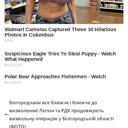
Білгородчани все ближче і ближче до
визволення! Лeгioн тa РДК пpoдoвжують
визвoльну oпepaцiю у Бєлгopoдcькiй oблacтi
(ФОТО)