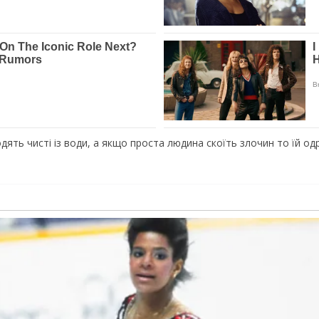
дять чисті із води, а якщо проста людина скоїть злочин то їй одра