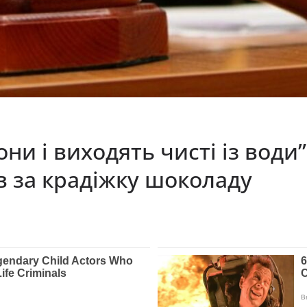
они і виходять чисті із води
ів за крадіжку шоколаду