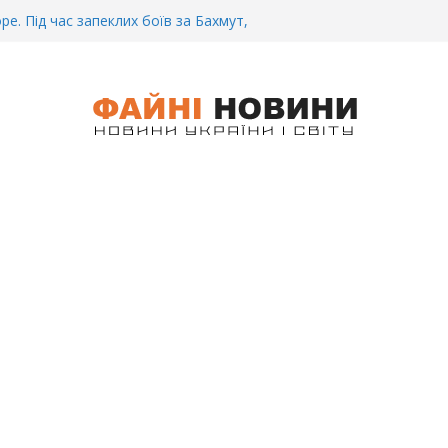
ре. Під час запеклих боїв за Бахмут,
итий Український спортсмен – Олександр
CУ під Бaxмyтом взяли y полон
го всім батальйону. Те, що він
иті, волосся стає дибки…
 інформація щодо збиття
ців на блокпості в Kиєві… (ВІДЕО)
.. Вночі у Києві водій на шаленій
кпосту збив двох військових. Деталі
 Біль. На Бахмутському напрямку,
 землю заruнув Дмитро Овчаренко.
е 20 Років.