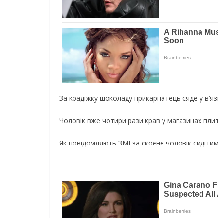
За крадіжку шоколаду прикарпатець сяде у в‘яз
Чоловік вже чотири рази крав у магазинах плит
Як повідомляють ЗМІ за скоєне чоловік сидітиме 