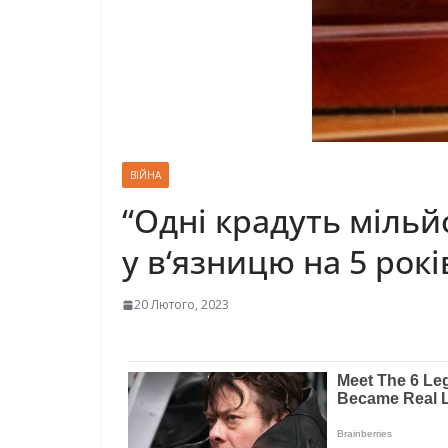
ВІЙНА
“Одні крадуть мільй
у в‘язницю на 5 рок
20 Лютого, 2023