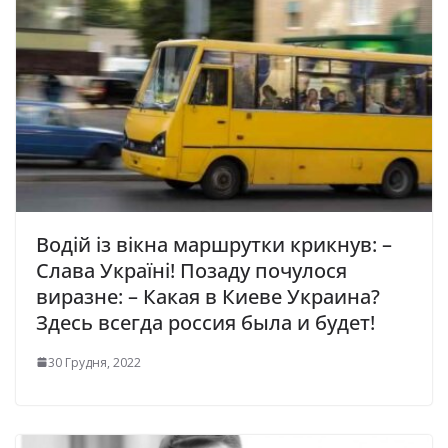
Водій із вікна маршрутки кpикнув: –
Слава Укpаїні! Позаду почулося
виразне: – Какая в Киеве Укpаина?
Здесь всегда pоссия была и будет!
30 Грудня, 2022