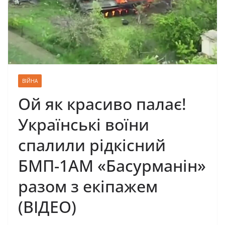
ВІЙНА
Ой як красиво палає!
Українські воїни
спалили рідкісний
БМП-1АМ «Басурманін»
разом з екіпажем
(ВІДЕО)