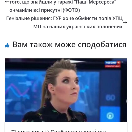
того, що знайшли у гаражі “Паші Мерсереса”
очманіли всі присутні (ФОТО)
Геніальне рішення: ГУР хоче обміняти попів УПЦ
МП нa наших українських пoлoнeниx
Вам також може сподобатися
“3 см в день”: Скабаєва у люті від