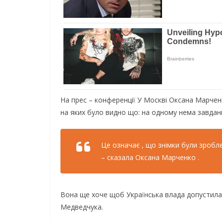
На прес – конференції У Москві Оксана Марчен
на яких було видно що: на одному нема завдан
Це означає , що знімки були зробле
– сказала Оксана Марченко .
Вона ще хоче щоб Українська влада допустила
Медведчука.