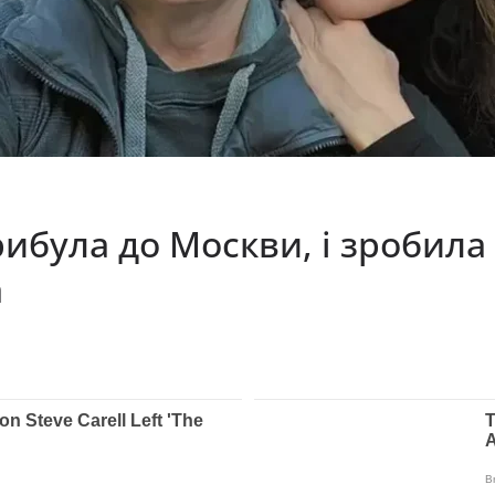
була до Москви, і зробила 
а