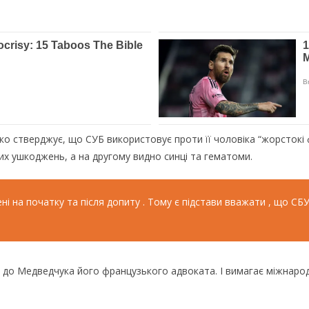
ко стверджує, що СУБ використовує проти її чоловіка “жорстокі 
их ушкоджень, а на другому видно синці та гематоми.
ні на початку та після допиту . Тому є підстави вважати , що СБУ
 до Медведчука його французького адвоката. І вимагає міжнаро