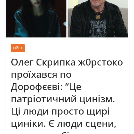
ВІЙНА
Олег Скрипка ж0рстоко
проїхався по
Дорофєєві: “Це
патріотичний цинізм.
Ці люди просто щирі
циніки. Є люди сцени,