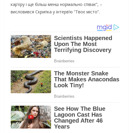
кар’єру і ще більш менш нормально співає”, –
висловився Скрипка у інтерв’ю “Твоє місто”.