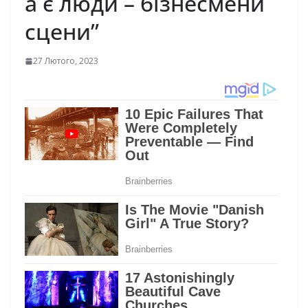
а є люди – бізнесмени
сцени”
27 Лютого, 2023