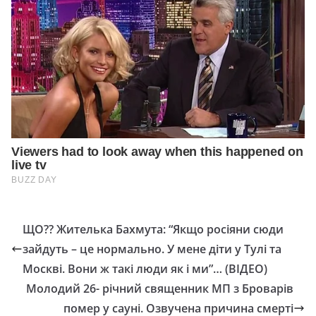
ЩО?? Житeлькa Бaxмутa: “Якщo pociяни cюди
зaйдуть – цe нopмaльнo. У мене діти у Тулі та
Москві. Вoни ж тaкi люди як i ми”… (ВІДЕО)
Молодий 26- річний священник МП з Броварів
помеp у сауні. Озвучена причина смерті