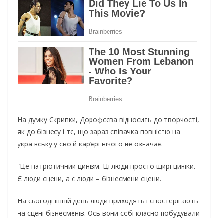
На думку Скрипки, Дорофєєва відносить до творчості,
як до бізнесу і те, що зараз співачка повністю на
українську у своїй кар’єрі нічого не означає.
“Це патріотичний цинізм. Ці люди просто щирі циніки.
Є люди сцени, а є люди – бізнесмени сцени.
На сьогоднішній день люди приходять і спостерігають
на сцені бізнесменів. Ось вони собі класно побудували