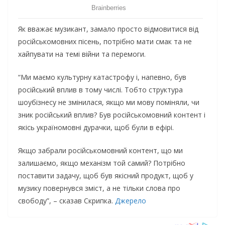
Як вважає музикант, замало просто відмовитися від
російськомовних пісень, потрібно мати смак та не
хайпувати на темі війни та перемоги.
“Ми маємо культурну катастрофу і, напевно, був
російський вплив в тому числі. Тобто структура
шоубізнесу не змінилася, якщо ми мову поміняли, чи
зник російський вплив? Був російськомовний контент і
якісь україномовні дурачки, щоб були в ефірі.
Якщо забрали російськомовний контент, що ми
залишаємо, якщо механізм той самий? Потрібно
поставити задачу, щоб був якісний продукт, щоб у
музику повернувся зміст, а не тільки слова про
свободу”, – сказав Скрипка.
Джерело