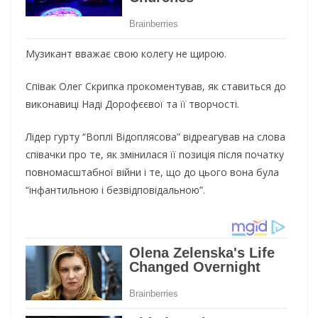
Музикант вважає свою колегу не щирою.
Співак Олег Скрипка прокоментував, як ставиться до
виконавиці Наді Дорофєєвої та її творчості.
Лідер гурту “Воплі Відоплясова” відреагував на слова
співачки про те, як змінилася її позиція після початку
повномасштабної війни і те, що до цього вона була
“інфантильною і безвідповідальною”.