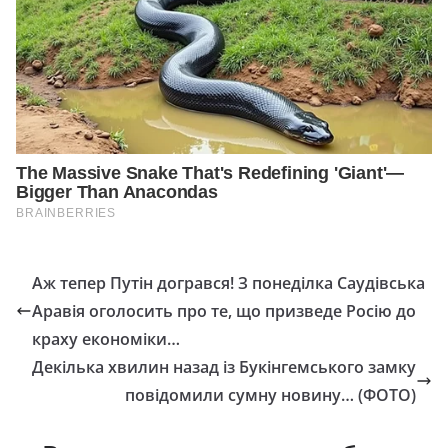
Аж тепер Путін догрався! З понеділка Саудівська
Аравія оголосить про те, що призведе Росію до
краху економіки…
Декілька хвилин назад із Букінгемського замку
повідомили сумну новину… (ФОТО)