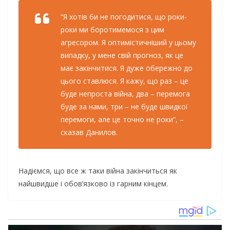
“Я хотів би не погодитися, що роки-
роки ми боротимемося з цим
агресором. Я оптимістичніший у цьому
випадку, у мене свій прогноз, як це
має закінчитися. Я дуже обережно до
цього ставлюся. Я кажу, що раз – це
буде непроста війна, два – перемога
буде за нами, три – не буде швидкої
перемоги, але це точно не роки”, –
сказав Данилов.
Надіємся, що все ж таки війна закінчиться як
найшвидше і обов’язково із гарним кінцем.