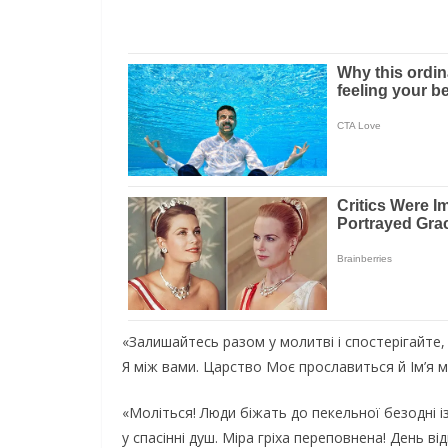
«Залишайтесь разом у молитві і спостерігайте, 
Я між вами. Царство Моє прославиться й Ім’я м
«Моліться! Люди біжать до пекельної безодні 
у спасінні душ. Міра гріха переповнена! День ві