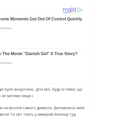
ні було вкорочено. Діти мої, будьте певні, що
 не матиме кінця.»
 ж на весілля самого диявола. Допоможіть мені
ити! Та світ спить у химерній безпеці! Суд