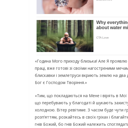
«Година Мого приходу близька! Але Я проявлю 
праці, вже готові зі своїми нагостреними меча
блискавки і землетруси вкриють землю на два 
Бог є Господом Творіння.»
«Тим, що покладаються на Мене і вірять в Мої 
що перебувають у благодаті й шукають захисту в
холодною. Вітер ревітиме. З часом буде чути гр
розп’яттям, розкайтесь в своїх гріхах і благай
гнів Божий, бо гнів Божий належить споглядати