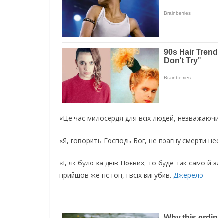
«Це час милосердя для всіх людей, незважаючи
«Я, говорить Господь Бог, не прагну смерти нес
«І, як було за днів Ноєвих, то буде так само й
прийшов же потоп, і всіх вигубив.
Джерело