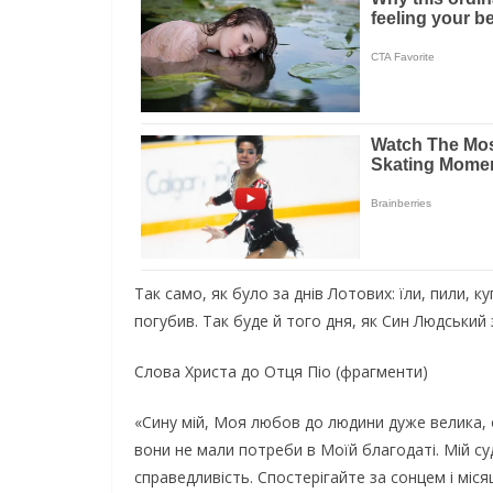
Так само, як було за днів Лотових: їли, пили, к
погубив. Так буде й того дня, як Син Людський з’
Слова Христа до Отця Піо (фрагменти)
«Сину мій, Моя любов до людини дуже велика, 
вони не мали потреби в Моїй благодаті. Мій су
справедливість. Спостерігайте за сонцем і міся