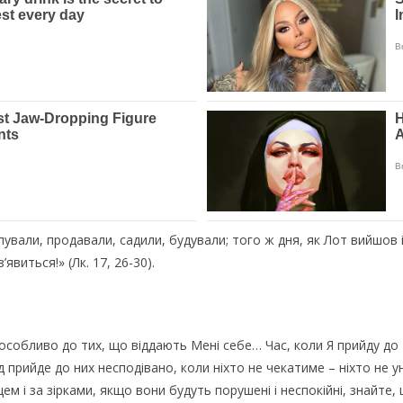
упували, продавали, садили, будували; того ж дня, як Лот вийшов із
явиться!» (Лк. 17, 26-30).
особливо до тих, що віддають Мені себе… Час, коли Я прийду до 
д прийде до них несподівано, коли ніхто не чекатиме – ніхто не 
цем і за зірками, якщо вони будуть порушені і неспокійні, знайте,