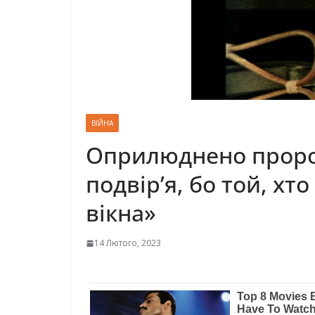
ВІЙНА
Оприлюднено пророц
подвір’я, бо той, хт
вікна»
14 Лютого, 2023