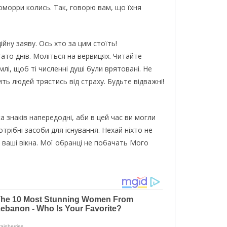
оморри колись. Так, говорю вам, що їхня
ну заяву. Ось хто за цим стоїть!
гато днів. Моліться на вервицях. Читайте
млі, щоб ті численні душі були врятовані. Не
ть людей трястись від страху. Будьте відважні!
а знаків напередодні, аби в цей час ви могли
трібні засоби для існування. Нехай ніхто не
ь ваші вікна. Мої обранці не побачать Мого