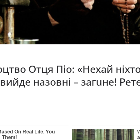
тво Отця Піо: «Нехай ніхто
о вийде назовні – загuне! Ре