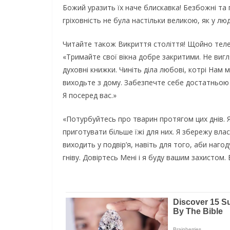
Божий уразить їх наче блискавка! Безбожні та 
гріховність не була настільки великою, як у люд
Читайте також Викриття століття! Щойно телека
«Тримайте свої вікна добре закритими. Не вигля
духовні книжки. Чиніть діла любові, котрі Нам 
виходьте з дому. Забезпечте себе достатньою к
Я посеред вас.»
«Потурбуйтесь про тварин протягом цих днів. Я 
приготувати більше їжі для них. Я збережу вла
виходить у подвір’я, навіть для того, аби наго
гніву. Довіртесь Мені і я буду вашим захистом