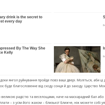
доки янгол руйнування пройде повз ваші двері. Моліться, аби ці д
оє буде благословенне від сходу сонця й до заходу. Царство Моє
із великою радістю та веселощами, наче на маскарадний бал або
дплати – з усім його жахом – близько! Ближче, ніж можете собі уяв