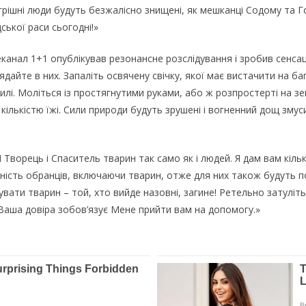
грішні люди будуть безжалісно знищені, як мешканці Содому та Г
ської раси сьогодні!»
нал 1+1 опублікував резонансне розслідування і зробив сенсацій
дайте в них. Запаліть освячену свічку, якої має вистачити на ба
милі. Моліться із простягнутими руками, або ж розпростерті на зе
ількістю їжі. Сили природи будуть зрушені і вогненний дощ змуси
Творець і Спаситель тварин так само як і людей. Я дам вам кільк
сність обранців, включаючи тварин, отже для них також будуть по
дувати тварин – той, хто вийде назовні, загине! Ретельно затуліт
. Ваша довіра зобов’язує Мене прийти вам на допомогу.»