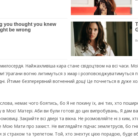
милосердя. Найжахливіша кара стане свідоцтвом на всі часи. Мо
ми! Урагани вогню литимуться з хмар і розповсюджуватимуться по
дні. Йтиме безперервний вогненний дощ! Це почнеться в дуже хол
слова, немає чого боятись, бо Я не покину їх, ані тих, хто поши
 Моєї Матері. Аби ви були готові до цих випробувань, Я дам вам 
омовиці. Закрийте всі двері та вікна. Не розмовляйте ні з ким, х
те Мою Мати про захист. Не виглядайте підчас землетрусів, бо гні
 зі страхом та трепетом. Той, хто знехтує цією порадою, буде в