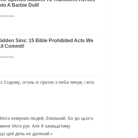
 Содому, огонь із сіркою з неба линув, і всіх
Моїх невірних людей, близький, бо до цього
уникне Моїх рук. Але Я захищатиму
 що цей день не далекий.»