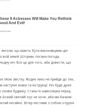
ї янголи, що мають бути виконавцями цієї
 всій землі! Шторми, погана погода,
одну ніч. Все це для того, аби довести, що
рює Мою звістку. Жодне лихо не прийде до тих,
наступні знаки та інструкції: Ніч буде дуже
то ззовні будинку. Станьте навколішки перед
в Божий святий! Ісус не хоче, аби ми бачили
битий негайно. Вітер нестиме з собою отруєні