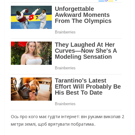
Ось про кого має гyдiти інтернет: він руками викопав 2
метри землі, щоб вpятyвати побратима..