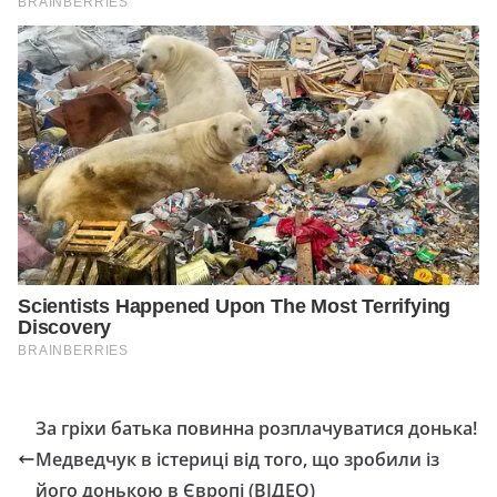
За гріхи батька повинна розплачуватися донька!
Медведчук в істериці від того, що зробили із
його донькою в Європі (ВІДЕО)