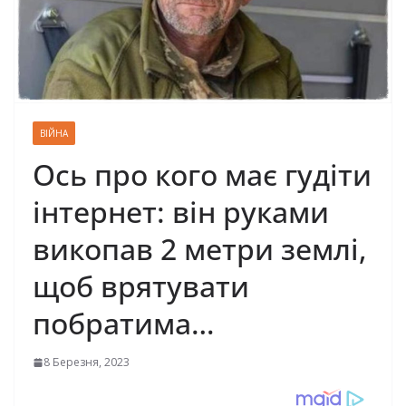
ВІЙНА
Ось про кого має гyдiти
інтернет: він руками
викопав 2 метри землі,
щоб вpятyвaти
пoбpaтима…
8 Березня, 2023