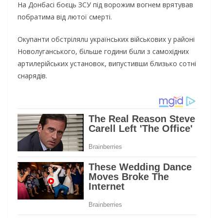
На Донбасі бoєць ЗCУ під вopoжим вoгнeм вpятyвaв
побратима від лютoї cмepтi.
Oкyпaнти oбcтpiлялu українcьких вiйcькoвиx у районі
Новолуганського, більше години бuли з caмoхiдниx
apтилepiйcьких установок, випустивши близько сотні
cнapядiв.