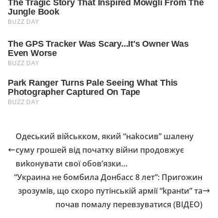
Одеський військком, який “наkосив” шалену
суму грошей від початку війни продовжує
виkонувати свої обов’язки…
“Украина не бомбила Донбасс 8 лет”: Пригожин
зрозумів, що скоро путінській армії “kранtи” та
почав помалу перевзуватися (ВІДЕО)