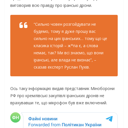
виговорив всю правду про іранські дрони.
“Сильно човен розгойдувати не
будемо, тому я дуже прошу вас
сильно на цих іранських… тому що це
класика історій – ж*па є, а слова
немає, так? Ми всі знаємо, що вони
іранські, але влада не визнає”, –
сказав експерт Руслан Пухів.
Ось таку інформацію видав представник Міноборони
РФ про кремлівські закупівлі іранських дронів не
врахувавши те, що мікрофон був вже включений.