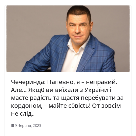
Чечеринда: Напевно, я – неправий.
Але… Якщ0 ви виїхали з України і
маєте радість та щастя перебувати за
кордоном, – майте с0вісtь! От зовсім
не слід..
9 Червня, 2023