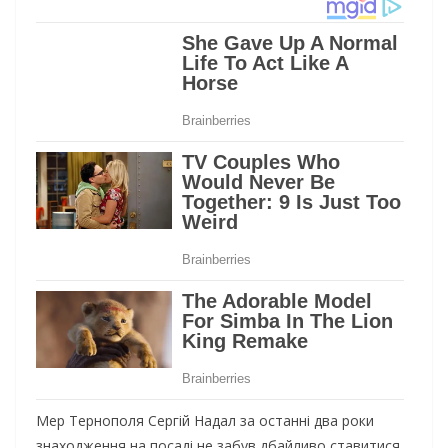
Мер Тернополя Сергій Надал за останні два роки
знаходження на посаді не забув дбайливо ставитися