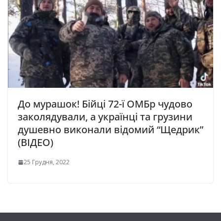
До мурашок! Бійці 72-ї ОМБр чудово
заколядували, а українці та грузини
душевно виконали відомий “Щедрик”
(ВІДЕО)
25 Грудня, 2022