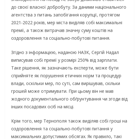
до своєї власної добробуту. За даними національного
агентства з питань запобігання корупції, протягом
2021-2022 років, мер міста виділяв собі максимальні
премії, а також витрачав значну суму коштів на
оздоровлення та соціально-побутові питання.
Згідно з інформацією, наданою НАЗК, Сергій Надал
виписував собі премії у розмірі 250% від зарплати.
Таке рішення, як зазначають експерти, може бути
сприйняте як порушення етичних норм та процедур
влади, оскільки мер, по суті, сам вирішував, скільки
грошей може отримувати. При цьому він не мав
жодного документального обґрунтування чи згоди від
інших посадових осіб на місці.
Крім того, мер Тернополя також виділяв собі гроші на
оздоровлення та соціально-побутові питання у
максимальних допустимих обсягах. Як правило, такі