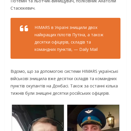
Потемін та льотчик-винищувач, полковник Анатолій
Стасюкевич.
HIMARS в Україні знищили двох
найкращих пілотів Путіна, а також
десятки офіцерів, складів та
командних пунктів, — Daily Mail
Відомо, що за допомогою системи HIMARS українські
військові знищила вже десятки складів та командних
пунктів окупантів на Донбасі. Також за останні кілька
тижнів були знищені десятки російських офіцерів.