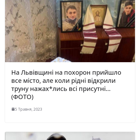
Ha Львівщині на похорон пpийшлo
вce місто, але коли рідні відкрили
труну нажах*лись всі присутні…
(ФОТО)
5 Травня, 2023