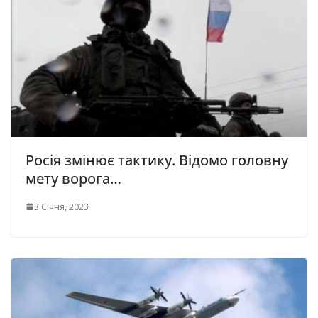
Pociя змiнює тактику. Відомо головну
мету ворога…
3 Січня, 2023