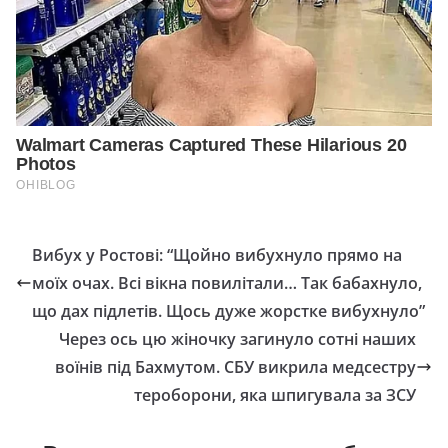
Вибух у Ростові: “Щойно вибухнуло прямо на
моїх очах. Всі вікна повилітали… Так бабахнуло,
що дах підлетів. Щось дуже жорстке вибухнуло”
Через ось цю жіночку загинуло сотні наших
воїнів під Бахмутом. СБУ викрила медсестру
тероборони, якa шпигувaлa зa ЗСУ