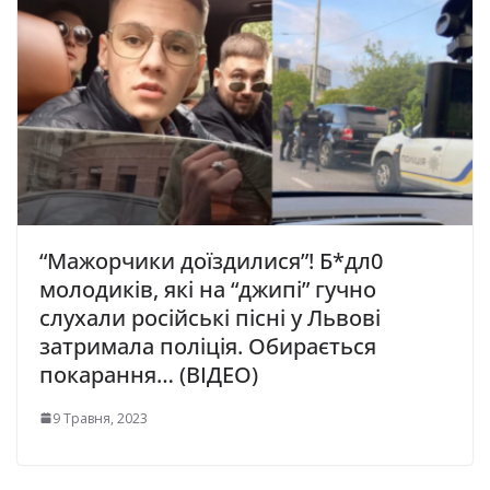
“Мажорчики доїздилися”! Б*дл0
молодиків, які на “джипі” гучно
слухали російські пісні у Львові
затримала поліція. Обирається
покарання… (ВІДЕО)
9 Травня, 2023