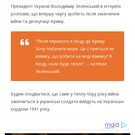
Президент України Володимир Зеленський в інтерв’ю
розповів, що впершу чергу зробить після закінчення
війни та деокупації Криму.
“Після перемоги я поїду до Криму.
Хочу побачити море. Це станеться не
взимку, що робити на морі взимку? Я
поїду, коли буде тепло”, – натякає
Зеленський.
Будем сподіватися, що саме у теплу пору року війна
закінчиться а українські солдати вийдуть на Українські
кордони 1991 року.