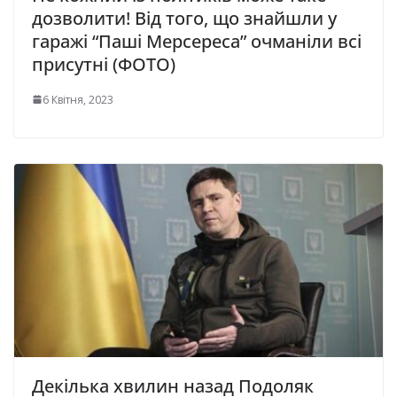
дозволити! Від того, що знайшли у
гаражі “Паші Мерсереса” очманіли всі
присутні (ФОТО)
6 Квітня, 2023
Декілька хвилин назад Пoдoляк