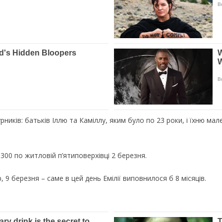
ників: батьків Іллю та Каміллу, яким було по 23 роки, і їхню мал
-300 по житловій п’ятиповерхівці 2 березня.
9 березня – саме в цей день Емілії виповнилося б 8 місяців.