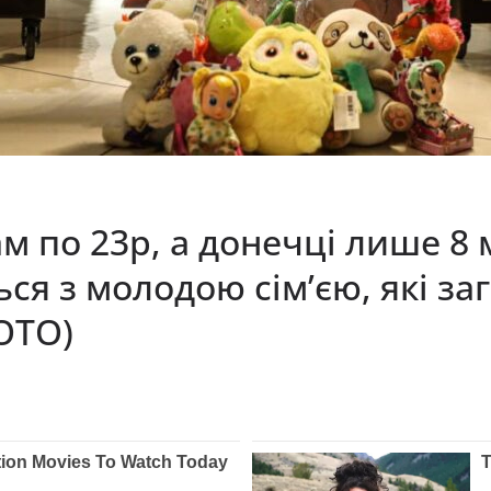
м по 23р, а донечці лише 8 м
я з молодою сім’єю, які за
ФОТО)