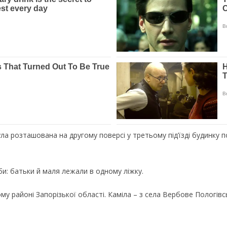
 розташована на другому поверсі у третьому під’їзді будинку по
би: батьки й маля лежали в одному ліжку.
му районі Запорізької області. Каміла – з села Вербове Пологівс