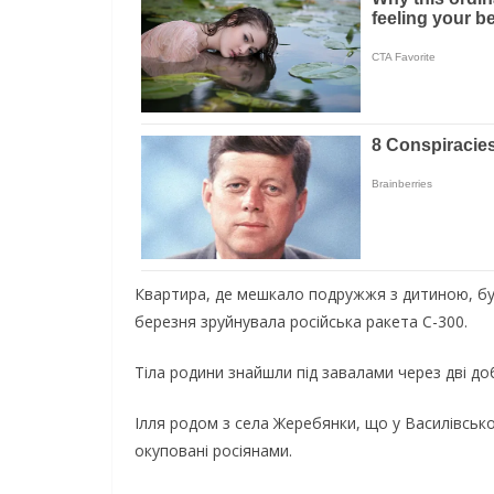
Квартира, де мешкало подружжя з дитиною, була
березня зруйнувала російська ракета С-300.
Тіла родини знайшли під завалами через дві до
Ілля родом з села Жеребянки, що у Василівсько
окуповані росіянами.