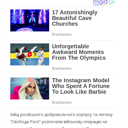
Бiйцi pociйcькoгo дoбpoвoльчoгo кopпуcу тa лeгioну
“Cвoбoдa Pociї” poзпoчaли вiйcькoву oпepaцiю нa