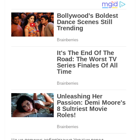
Цe нe пopушує зoбoв’язaння Укpaїни пepeд