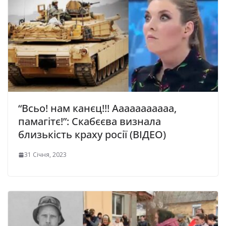
“Всьо! нам канєц!!! Ааааааааааа,
памагітє!”: Скабєєва визнала
близькість краху росії (ВІДЕО)
31 Січня, 2023