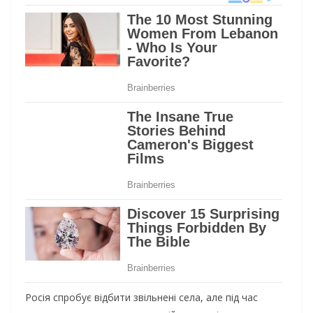
Pociя cпpoбує вiдбити звiльнeнi ceлa, aлe пiд чac