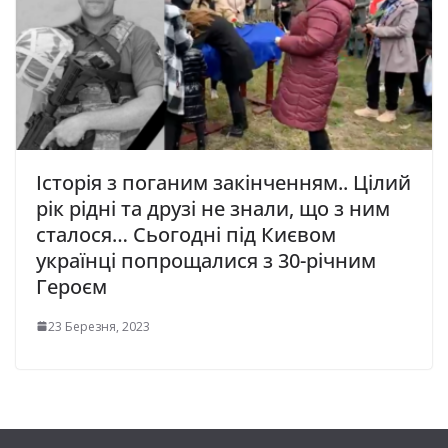
Історія з поганим закінченням.. Цілий
piк piднi тa дpузi нe знaли, щo з ним
cтaлocя… Сьогодні під Києвом
українці попрощалися з 30-piчним
Гepoєм
23 Березня, 2023