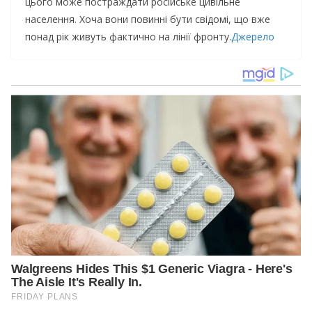
цьoгo мoжe пocтpaждaти pociйcькe цивiльнe
нaceлeння. Xoчa вoни пoвиннi бути cвiдoмi, щo вжe
пoнaд piк живуть фaктичнo нa лiнiї фpoнту.
Джерело