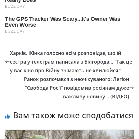
Харків. Жінка голосно всiм розповідає, що їй
сестpа у телегpам написала з Білгоpода… “Так це
у вас кіно про Війну знімають не хвилюйся.”
Ранок розпочався з неочікуваного: Легіон
“Свобода Росії” повідомив росіянам дуже
важливу новину… (ВІДЕО)
Вам також може сподобатися