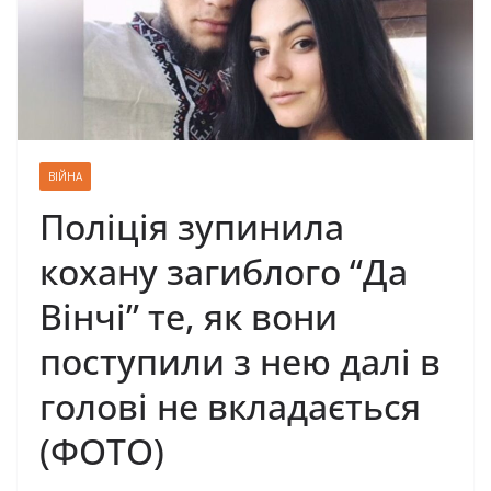
ВІЙНА
Поліція зупинила
кохану загиблого “Да
Вінчі” те, як вони
поступили з нею далі в
голові не вкладається
(ФОТО)