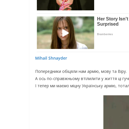
Mihail Shnayder
Попередники обіцяли нам армію, мову та Віру.
А ось по-справжньому втілилити у життя ці гучні
І тепер ми маємо міцну Українську армію, тота