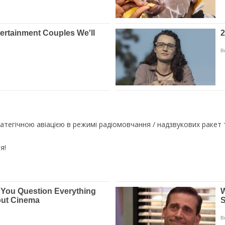
атегічною авіацією в режимі радіомовчання / надзвукових ракет 
я!