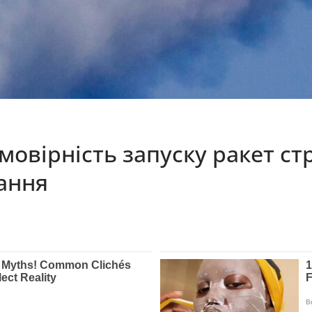
Імовірність запуску ракет ст
ання