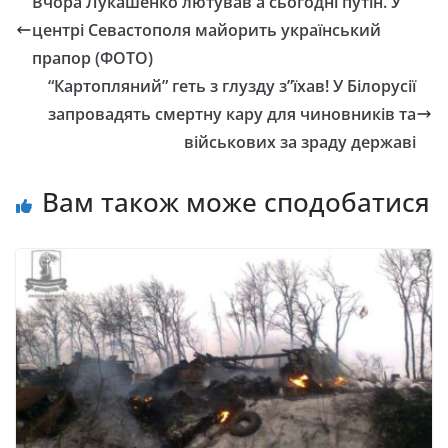
Вчора Лукашенко лютував а сьогодні путін. У
центрі Севастополя майорить український
прапор (ФОТО)
“Картопляний” геть з глузду з”їхав! У Білорусії
запpoвадять смертнy кaрy для чиновників та
військових за зраду державі
Вам також може сподобатися