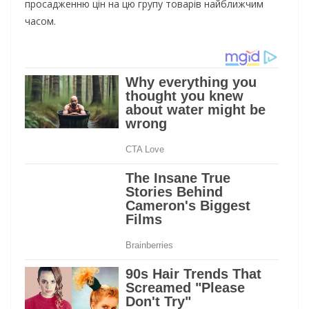
просадженню цін на цю групу товарів найближчим
часом.