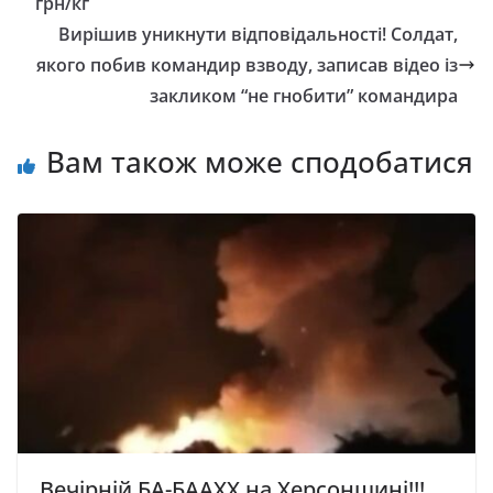
грн/кг
Вирішив уникнути відповідальності! Солдат,
якого побив командир взводу, записав відео із
закликом “не гнобити” командира
Вам також може сподобатися
Вечірній БА-БААХХ на Херсонщині!!!