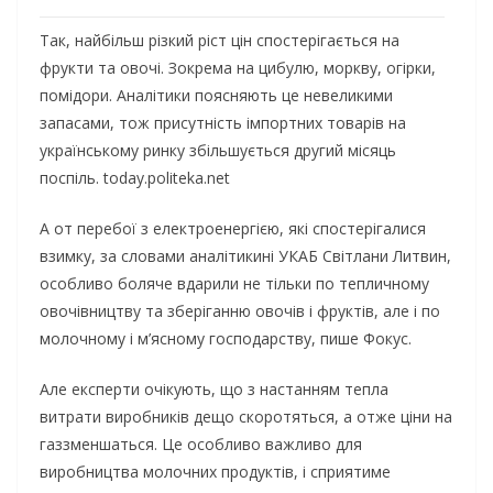
Так, найбільш різкий ріст цін спостерігається на
фрукти та овочі. Зокрема на цибулю, моркву, огірки,
помідори. Аналітики поясняють це невеликими
запасами, тож присутність імпортних товарів на
українському ринку збільшується другий місяць
поспіль. today.politeka.net
А от перебої з електроенергією, які спостерігалися
взимку, за словами аналітикині УКАБ Світлани Литвин,
особливо боляче вдарили не тільки по тепличному
овочівництву та зберіганню овочів і фруктів, але і по
молочному і м’ясному господарству, пише Фокус.
Але експерти очікують, що з настанням тепла
витрати виробників дещо скоротяться, а отже ціни на
газзменшаться. Це особливо важливо для
виробництва молочних продуктів, і сприятиме