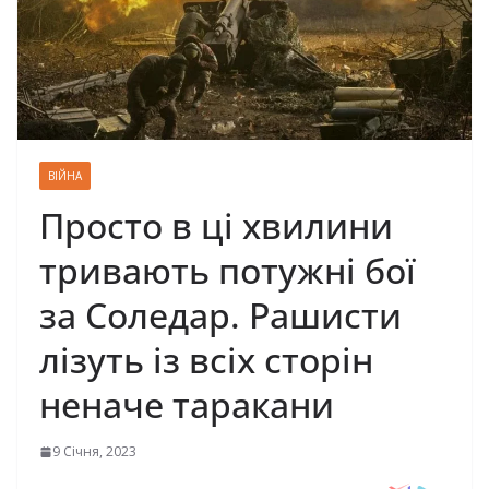
ВІЙНА
Просто в ці хвилини
тривають потужні бої
за Соледар. Рашисти
лізуть із всіх сторін
неначе таракани
9 Січня, 2023