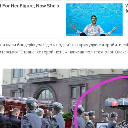
изнали бандерівцем і “десь поділи”: він примудрився зробити е
итерської “Страна, которой нет”, – написав політтехнолог Олексі