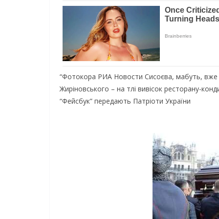
“Фотокора РИА Новости Сисоєва, мабуть, вже в
Жиріновського – на тлі вивісок ресторану-конд
“Фейсбук” передають Патріоти України