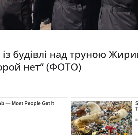
й із будівлі над труною Жи
орой нет” (ФОТО)