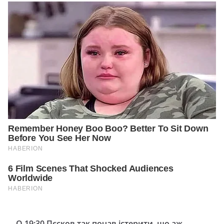
О 19:30 Пєсков так почав істерити, що аж