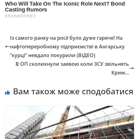
Із самого ранку на росії було дуже гаряче! На
нафтопереробному підприємстві в Ангарську
“курці” невдало покурили (ВІДЕО)
В ОП сколихнули заявою коли ЗСУ звільнять
Крим…
Вам також може сподобатися