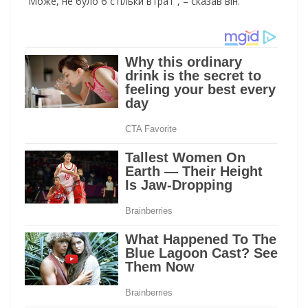
“Може, не було б стільки втрат”, – сказав він.