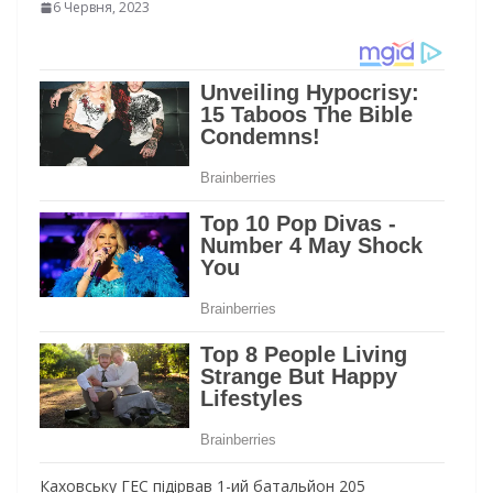
6 Червня, 2023
Кaxoвcьку ГЕС пiдipвaв 1-ий бaтaльйoн 205