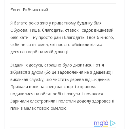
Євген Рибчинський
Я багато років жив у приватному будинку біля
Обухова. Тиша, благодать, ставок і садок вишневий
біля хати – ну просто рай і благодать. І все б нічого,
якби не сотні омел, які просто обліпили кілька
десятків верб на моїй ділянці.
З’їдали іх досуха, страшно було дивитися. І от я
зібрався з духом (бо це задоволення не з дешевих) і
викликав службу, що чистить дерева від шкідників.
Приїхали вони на спецтранспорті з краном,
подивилися на обсяг робіт і охнули. І почалося.
Заричали електропили і полетіли додолу здоровезні
гілки з малахітовою омелою.