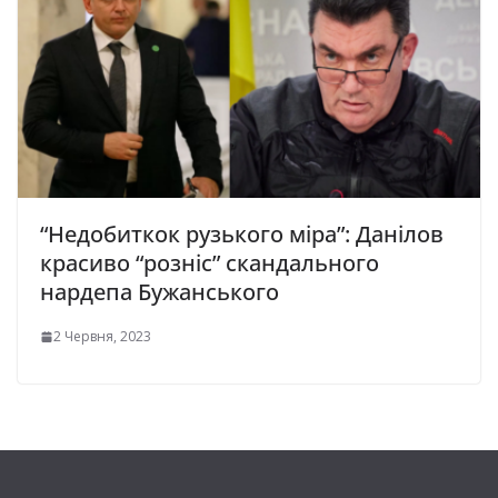
“Недобиткок рузького міра”: Данілов
красиво “розніс” скандального
нардепа Бужанського
2 Червня, 2023