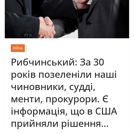
ВІЙНА
Рибчинський: За 30
років позеленіли наші
чиновники, суддi,
мeнти, прокурори. Є
інформація, що в США
прийняли рішення…