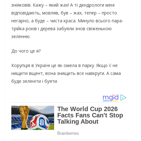
зніяковів. Кажу – який жах! А ті дендрологи мені
відповідають, мовляв, був – жах, тепер – просто
негарно, а буде – чиста краса. Минуло всього пара-
трійка років і дерева забуяли знов свіженькою
зеленню.
До чого це я?
Корупція в Україні це як омела в парку. Якщо її не
нищити вщент, вона знищить все навкруги. А сама
буде зеленіти і буяти.