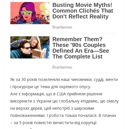
Як за 30 років позеленіли наші чиновники, судді, менти
і прокурори це тема для окремого опусу.
Але є інформація, що в США прийняли рішення
викорінити з України цю глобальну епідемію, цю омелу
на верхах дерев, цей непотріб з широкими
повноваженнями. І робота тільки почалася. В планах
– за 5 років повністю вичистити від корупції