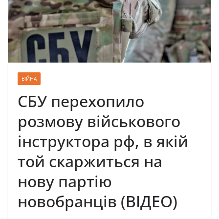
ВІЙНА
СБУ перехопило
розмову військового
інструктора рф, в якій
той скаржиться на
нову партію
новобранців (ВІДЕО)