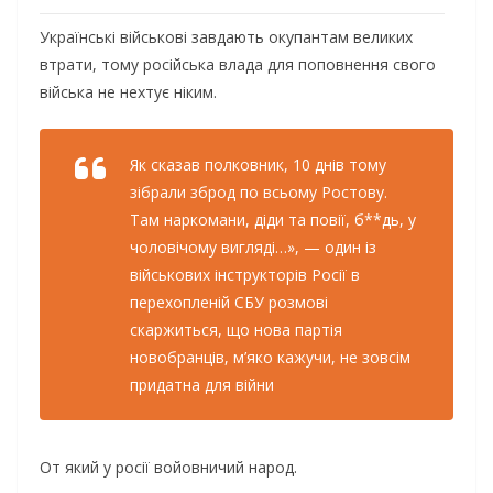
Українські військові завдають окупантам великих
втрати, тому російська влада для поповнення свого
війська не нехтує ніким.
Як сказав полковник, 10 днів тому
зібрали зброд по всьому Ростову.
Там наркомани, діди та повії, б**дь, у
чоловічому вигляді…», — один із
військових інструкторів Росії в
перехопленій СБУ розмові
скаржиться, що нова партія
новобранців, м’яко кажучи, не зовсім
придатна для війни
От який у росії войовничий народ.