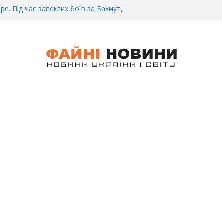
ре. Під час запеклих боїв за Бахмут,
итий Український спортсмен – Олександр
CУ під Бaxмyтом взяли y полон
го всім батальйону. Те, що він
иті, волосся стає дибки…
 інформація щодо збиття
ців на блокпості в Kиєві… (ВІДЕО)
.. Вночі у Києві водій на шаленій
кпосту збив двох військових. Деталі
 Біль. На Бахмутському напрямку,
 землю заruнув Дмитро Овчаренко.
е 20 Років.