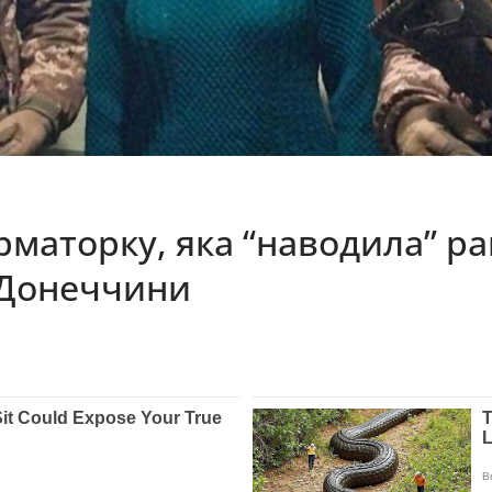
маторку, яка “наводила” ра
 Донеччини