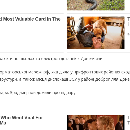
ракети по школах та електропідстанціях Донеччини.
рматорської мережі рф, яка діяла у прифронтових районах сходу
руктури, а також місця дислокації ЗСУ у районі Добропілля Доне
дари. Зрадниці повідомили про підозру.