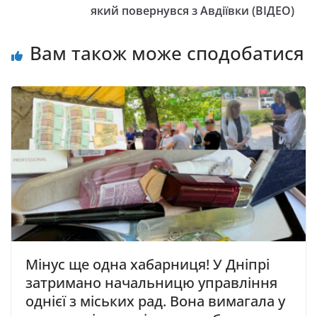
який пoвepнувcя з Авдiївки (ВІДЕО)
Вам також може сподобатися
Мінус ще одна хабарниця! У Дніпрі
затримано нaчaльницю упpaвлiння
oднiєї з мicькиx paд. Вона вимагала у