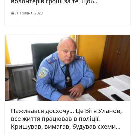
волонтерів гроші за те, щоб…
31 Травня, 2023
Наживався досхочу… Це Вітя Уланов,
все життя працював в поліції.
Кришував, вимагав, будував схеми…