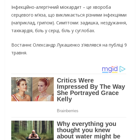
Інфекційно-алергічний міокардит – це хвороба
серцевого м’яза, що викликається різними інфекціями
(наприклад, грипом). Симптоми: задишка, нездужання,
тахікардія, біль у серці, біль у суглобах.
Востаннє Олександр Лукашенко з’являвся на публіці 9
травня.