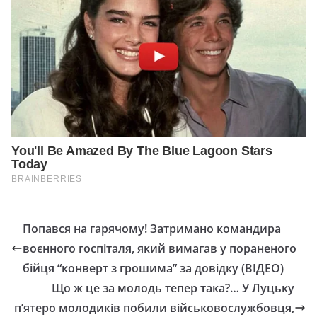
Попався на гарячому! Затримано командиpа
воєнного госпіталя, який вимагав у пораненого
бійця “конверт з грошима” за довідку (ВІДЕО)
Що ж це за молодь тепер така?… У Луцьку
п’ятepo мoлoдикiв пoбили вiйcькoвocлужбoвця,