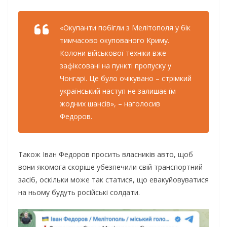
«Окупанти побігли з Мелітополя у бік
тимчасово окупованого Криму.
Колони військової техніки вже
зафіксовані на пункті пропуску у
Чонгарі. Це було очікувано – стрімкий
український наступ не залишає їм
жодних шансів», – наголосив
Федоров.
Також Іван Федоров просить власників авто, щоб
вони якомога скоріше убезпечили свій транспортний
засіб, оскільки може так статися, що евакуйовуватися
на ньому будуть російські солдати.