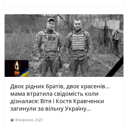
Двоє piдних бpaтів, двоє красенів…
мама втратила свідомість коли
дізналася: Вiтя і Кocтя Кpaвчeнки
загинули зa вiльнy Укpaїнy…
18 Березня, 2023