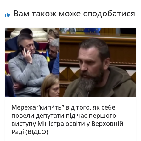
Вам також може сподобатися
Мережа “кип*ть” від того, як себе
повели депутати під час першого
виступу Мiнicтpa ocвiти у Вepxoвнiй
Рaдi (ВІДЕО)