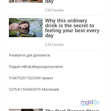
Реквізити для допомоги:
Paypal
rr@nataliiayusupova.name
5168752017223390 приват
5375411504293973 Monobank