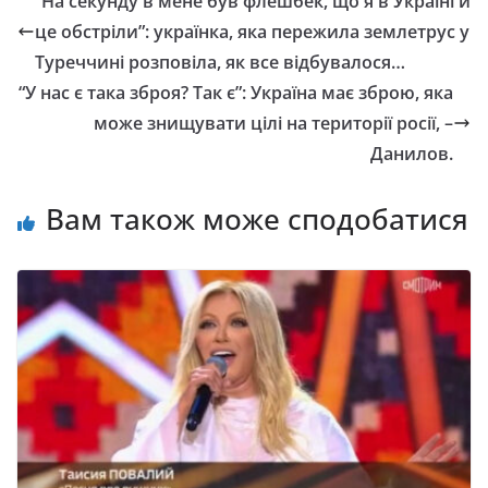
“На секунду в мене був флешбек, що я в Україні й
це обстріли”: українка, яка пережила землетрус у
Туреччині розповіла, як все відбувалося…
“У нас є така зброя? Так є”: Україна має зброю, яка
може знищувати цілі на території росії, –
Данилов.
Вам також може сподобатися