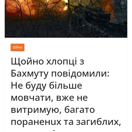
ВІЙНА
Щойно хлопці з
Бахмуту повідомили:
Не буду більше
мовчати, вже не
витримую, багато
пораненuх та загиблих,